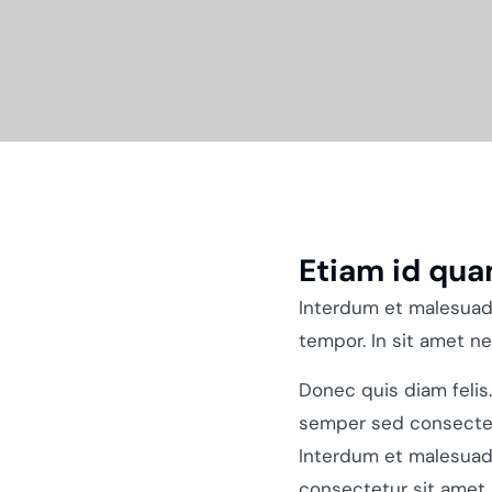
Etiam id qu
Interdum et malesuada
tempor. In sit amet n
Donec quis diam felis
semper sed consectetur
Interdum et malesuad
consectetur sit amet, p