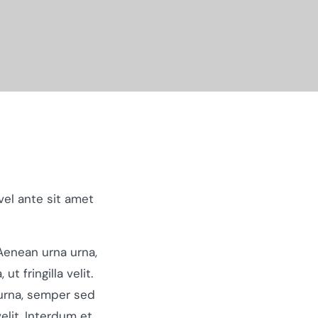
vel ante sit amet
Aenean urna urna,
t fringilla velit.
urna, semper sed
velit. Interdum et