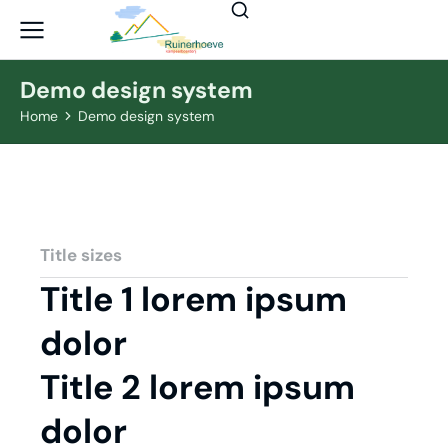
Demo design system
Home
Demo design system
Je bent hier:
Title sizes
Title 1 lorem ipsum
dolor
Title 2 lorem ipsum
dolor